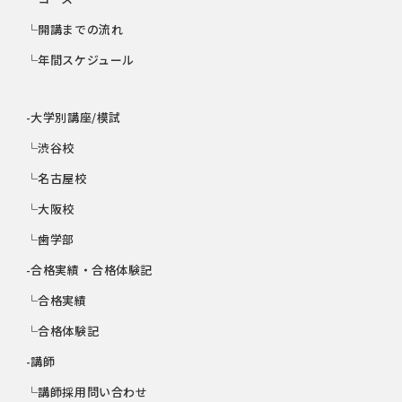
└開講までの流れ
└年間スケジュール
-大学別講座/模試
└渋谷校
└名古屋校
└大阪校
└歯学部
-合格実績・合格体験記
└合格実績
└合格体験記
-講師
└講師採用問い合わせ