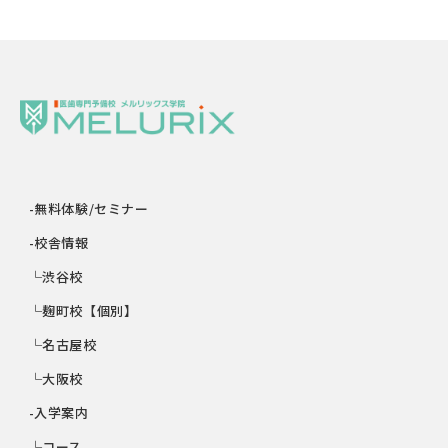
-無料体験/セミナー
-校舎情報
└渋谷校
└麹町校【個別】
└名古屋校
└大阪校
-入学案内
└コース