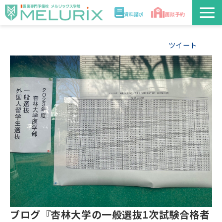
資料請求
面談予約
説明会/講座
ツイート
校舎情報
入学案内
合格実績・合格体験記
講師
医学部解答速報2026
ブログ『杏林大学の一般選抜1次試験合格者