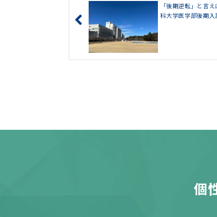
「後期逆転」と言え
科大学医学部後期入
個