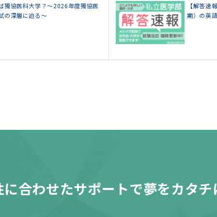
ば獨協医科大学？～2026年度獨協医
【解答速報
試の深層に迫る～
期）の英
性に合わせたサポートで夢をカタチ