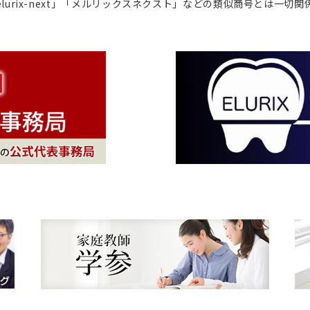
lurix-next」「メルリックスネクスト」などの類似商号とは一切