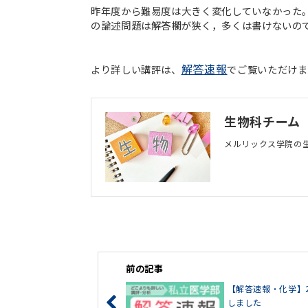
昨年度から難易度は大きく変化していなかった
の論述問題は解答欄が狭く，多くは書けないの
解答速報
より詳しい講評は、
でご覧いただけま
生物科チーム
メルリックス学院の
前の記事
【解答速報・化学】
しました