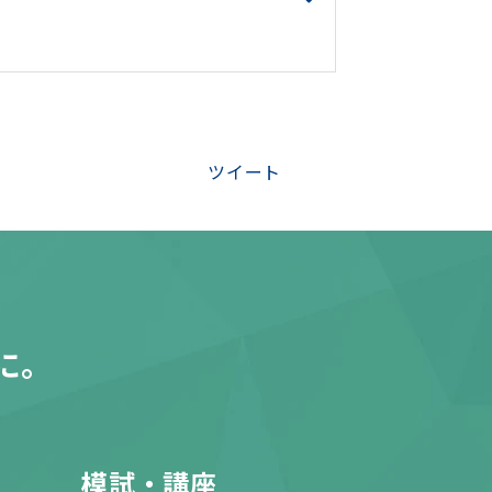
ツイート
に。
模試・講座