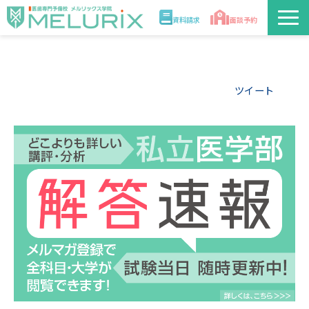
資料請求
面談予約
説明会/講座
ツイート
校舎情報
入学案内
合格実績・合格体験記
講師
医学部解答速報2026