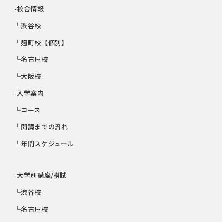
-校舎情報
└渋谷校
└麹町校【個別】
└名古屋校
└大阪校
-入学案内
└コース
└開講までの流れ
└年間スケジュール
-大学別講座/模試
└渋谷校
└名古屋校