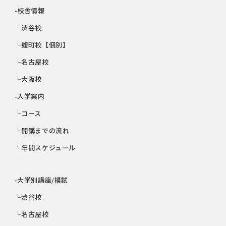
-校舎情報
└渋谷校
└麹町校【個別】
└名古屋校
└大阪校
-入学案内
└コース
└開講までの流れ
└年間スケジュール
-大学別講座/模試
└渋谷校
└名古屋校