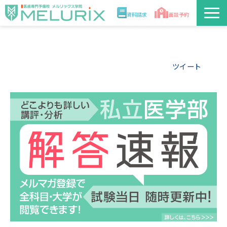
資料請求
面談予約
説明会/講座
ツイート
校舎情報
入学案内
合格実績・合格体験記
講師
医学部解答速報2026