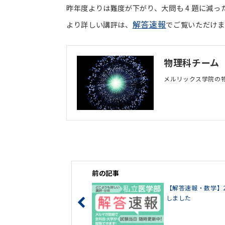
昨年度よりは難度が下がり、大問も 4 題に減
解答速報
より詳しい講評は、
でご覧いただけま
物理科チーム
メルリックス学院の
前の記事
【解答速報・数学】
しました