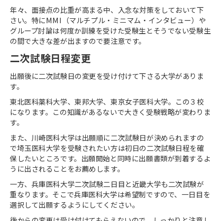
年々、面接点の比重が高まる中、入念な対策をしておいて下
さい。特に
MMI
（マルチプル・ミニマム・インタビュー）や
グループ討論は何度か訓練を受けた受験生とそうでない受験生
の間で大きな差が出ますので要注意です。
二次試験日程変更
出願後に二次試験日の変更を受け付けて下さる大学がありま
す。
東北医科薬科大学、東邦大学、東京女子医科大学。この３校
になります。この知識があるないで大きく受験戦略が変わりま
す。
また、川崎医科大学は出願順に二次試験日が決められますの
で埼玉医科大学を受験されたい方は初日の二次試験日程を確
保したいところです。出願開始と同時に出願書類が到着するよ
うに出されることをお薦めします。
一方、兵庫医科大学二次試験二日目と近畿大学も二次試験が
重なります。そこで兵庫医科大学は希望制ですので、一日目を
選択して出願するようにしてください。
後からの変更は受け付けてもらえないので、しっかりと注意し