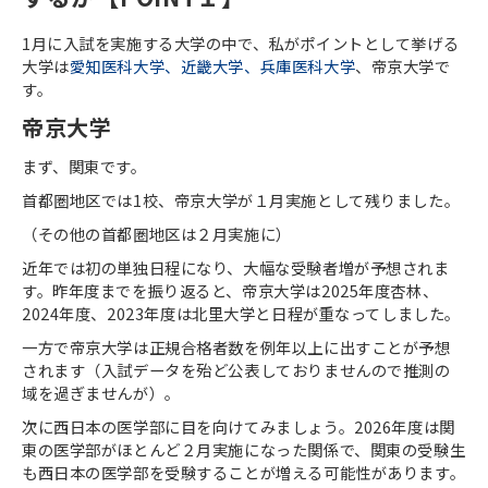
1
月に入試を実施する大学の中で、私がポイントとして挙げる
大学は
愛知医科大学、近畿大学、兵庫医科大学
、帝京大学で
す。
帝京大学
まず、関東です。
首都圏地区では
1
校、帝京大学が１月実施として残りました。
（その他の首都圏地区は２月実施に）
近年では初の単独日程になり、大幅な受験者増が予想されま
す。昨年度までを振り返ると、帝京大学は
2025
年度杏林、
2024
年度、
2023
年度は北里大学と日程が重なってしました。
一方で帝京大学は正規合格者数を例年以上に出すことが予想
されます（入試データを殆ど公表しておりませんので推測の
域を過ぎませんが）。
次に西日本の医学部に目を向けてみましょう。
2026
年度は関
東の医学部がほとんど２月実施になった関係で、関東の受験生
も西日本の医学部を受験することが増える可能性があります。