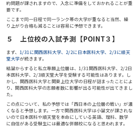
約問題が課されますので、入念に準備をしておかれることが重
要です。
ここまで同一日程で同一ランク帯の大学が重なると当然、繰
り上がり合格も減ることは容易に予想できます。
５ 上位校の入試予測【
POINT
３】
まず、
1/31
に関西医科大学、
2/2
に日本医科大学、
2/3
に順天
堂大学
が続きます。
結論からすると私立専願上位層は、
1/31
関西医科大学、
2/2
日
本医科大学、
2/3
順天堂大学を受験する可能性はあります。し
かし、関西医科大学と関東上位大学の日程が詰まったことによ
り、関西医科大学の志願者数に影響が出る可能性が出てきまし
た。
この点について、私の予想では「西日本の上位層の戦い」が濃
くなると予想します。一方で関西医科大学は小論文が課されな
いので日本医科や順天堂を本命にしている英語、理科、数学
に自信がある受験生には最適な併願校になると思われます。