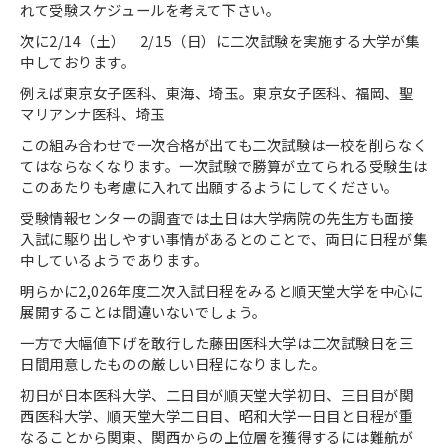
れて受験スケジュールを考えて下さい。
次に
2/14
（土）
2/15
（日）に二次試験を実施する大学が集
中しております。
例えば東京女子医科、東海、埼玉。東京女子医科、福岡、聖
マリアンナ医科、埼玉
この組み合わせで一次合格が出ても二次試験は一校を削らなく
てはならなくなります。一次試験で勝算が立てられる受験生は
このあたりも考慮に入れて出願するようにしてください。
受験情報センターの調査では土日は大学病院の先生方も面接
入試に駆り出しやすい事情があるとのことで、両日に日程が集
中しているようであります。
明らかに
2,026
年度二次入試日程をみると順天堂大学を中心に
展開することは間違いないでしょう。
一方で大幅値下げを敢行した藤田医科大学は二次試験日を三
日間用意したものの厳しい日程になりました。
初日が日本医科大学、二日目が順天堂大学初日、三日目が関
西医科大学、順天堂大学二日目、昭和大学一日目と日程が重
なることから関東、関西からの上位層を獲得するには難航が