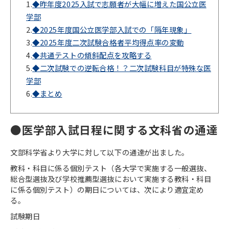
1.
◆昨年度2025入試で志願者が大幅に増えた国公立医
学部
2.
◆2025年度国公立医学部入試での「隔年現象」
3.
◆2025年度二次試験合格者平均得点率の変動
4.
◆共通テストの傾斜配点を攻略する
5.
◆二次試験での逆転合格！？二次試験科目が特殊な医
学部
6.
◆まとめ
●医学部入試日程に関する文科省の通達
文部科学省より大学に対して以下の通達が出ました。
教科・科目に係る個別テスト（各大学で実施する一般選抜、
総合型選抜及び学校推薦型選抜において実施する教科・科目
に係る個別テスト）の期日については、次により適宜定め
る。
試験期日