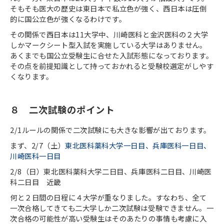
そもそも医大の歴史は東日本で私立色が強く、西日本は圧倒
的に国公立色が強くなるわけです。
その関係で西日本は
11
大学中、川崎医科と金沢医科の２大学
しかマークシート型入試を実施している大学はありません。
あくまでも国公立受験生に合せた入試形態になっております。
その点を前提知識として持っておかれると受験校選定がしやす
くなります。
８　二次試験のポイント
2/1
ルールの関係で二次試験にも大きな影響が出ております。
まず、
2/7
（土）
東北医科薬科大学一日目、兵庫医科一日目、
川崎医科一日目
2/8
（日）東北医科薬科大学二日目、兵庫医科二日目、川崎医
科二日目 近畿
何と２日間の日程に４大学が重なりました。すなわち、全て
一次合格してきても二大学しか二次試験は受験できません。一
次合格の可能性が高い受験生はそのあたりの事情も考慮に入