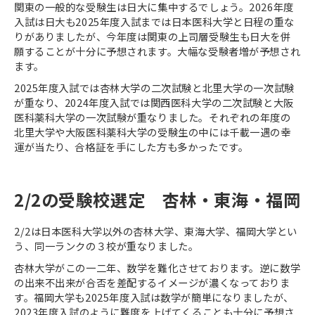
関東の一般的な受験生は日大に集中するでしょう。
2026
年度
入試は日大も
2025
年度入試までは日本医科大学と日程の重な
りがありましたが、今年度は関東の上司層受験生も日大を併
願することが十分に予想されます。大幅な受験者増が予想され
ます。
2025
年度入試では杏林大学の二次試験と北里大学の一次試験
が重なり、
2024
年度入試では関西医科大学の二次試験と大阪
医科薬科大学の一次試験が重なりました。それぞれの年度の
北里大学や大阪医科薬科大学の受験生の中には千載一遇の幸
運が当たり、合格証を手にした方も多かったです。
2/2
の受験校選定 杏林・東海・福岡
2/2
は日本医科大学以外の杏林大学、東海大学、福岡大学とい
う、同一ランクの３校が重なりました。
杏林大学がこの一二年、数学を難化させております。逆に数学
の出来不出来が合否を差配するイメージが濃くなっておりま
す。福岡大学も
2025
年度入試は数学が簡単になりましたが、
2023
年度入試のように難度を上げてくることも十分に予想さ