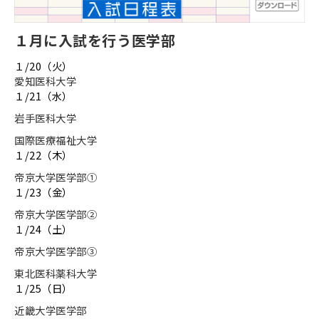
１月に入試を行う医学部
１
/20
（火）
愛知医科大学
１
/21
（水）
岩手医科大学
国際医療福祉大学
１
/22
（木）
帝京大学医学部①
１
/23
（金）
帝京大学医学部②
１
/24
（土）
帝京大学医学部③
東北医科薬科大学
１
/25
（日）
近畿大学医学部