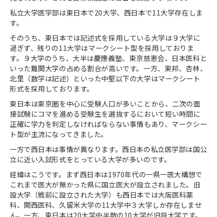
私立大学医学部は東日本で
20
大学、西日本で
11
大学存在しま
す。
そのうち、東日本では記述式を採用している大学は９大学に
過ぎず、残りの
11
大学はマークシート型を採用しておりま
す。９大学のうち、大半は慶應義塾、東京慈恵会、日本医科と
いった難関大学の占める割合が高いです。一方、東邦、杏林、
北里（数学は記述）といった中堅以下の大学はマークシート
形式を採用しております。
東日本は東京圏を中心に受験人口が多いことから、二次の面
接試験にコマを進める受験生を選抜するにおいて短い時間に
正確に学力を判定しなければならない事情もあり、マークシー
ト型が主流になってきました。
一方で西日本は事情が異なります。西日本の私立医学部は国公
立に近い入試形式をとっている大学が多いのです。
経緯はこうです。まず西日本は
1970
年代の一県一医大構想で
これまで医大が無かった県に国立医大が設立されました。旧
設大学（戦前に設立された大学）も西日本では大阪医科薬
科、関西医科、久留米大学の
11
大学中３大学しか存在しませ
ん。一方、東日本は
20
大学中半数の
10
大学が旧設大学です。