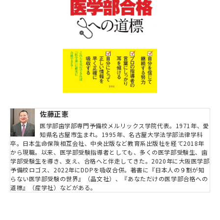
佐藤正憲
医学部歯学部専門予備校メルリックス学院代表。1971年、愛
知県名古屋市生まれ。1995年、名古屋大学法学部法律学科
卒。日本生命保険相互会社、中央出版など教育系出版社を経て2018年
から現職。以来、医学部受験指導者としても、多くの医学部受験生、歯
学部受験生を導き、支え、合格へと伴走してきた。2020年に大阪医学部
予備校ロゴス、2022年にDDPを吸収合併。著書に『日本人の９割が知
らない医学部受験の世界』（晶文社）、『あなただけの医学部合格への
道標』（産学社）などがある。