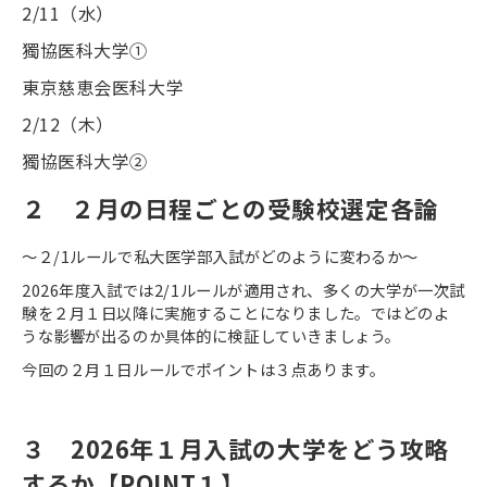
2/11
（水）
獨協医科大学①
東京慈恵会医科大学
2/12
（木）
獨協医科大学②
２ ２月の日程ごとの受験校選定各論
〜２
/1
ルールで私大医学部入試がどのように変わるか〜
2026
年度入試では
2/1
ルールが適用され、多くの大学が一次試
験を２月１日以降に実施することになりました。ではどのよ
うな影響が出るのか具体的に検証していきましょう。
今回の２月１日ルールでポイントは３点あります。
３
2026
年１月入試の大学をどう攻略
するか【
POINT
１】