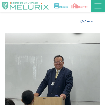
資料請求
面談予約
説明会/講座
ツイート
校舎情報
入学案内
合格実績・合格体験記
講師
医学部解答速報2026