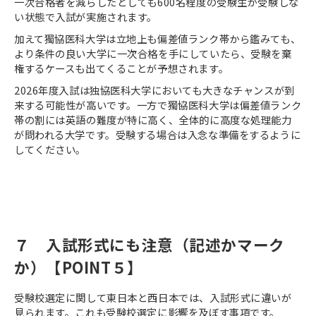
一次合格者を減らしたとしても
600
名程度の受験生が受験しな
い状態で入試が実施されます。
加えて獨協医科大学は立地上も偏差値ランク帯から鑑みても、
より条件の良い大学に一次合格を手にしていたら、受験を棄
権するケースも出てくることが予想されます。
2026
年度入試は独協医科大学においても大きなチャンスが到
来する可能性が高いです。一方で獨協医科大学は偏差値ランク
帯の割には英語の難度が特に高く、全体的に高度な処理能力
が問われる大学です。受験する場合は入念な準備をするように
してください。
７ 入試形式にも注意（記述かマーク
か）【
POINT
５】
受験校選定に関して東日本と西日本では、入試形式に違いが
見られます。これも受験校選定に影響を及ぼす事項です。