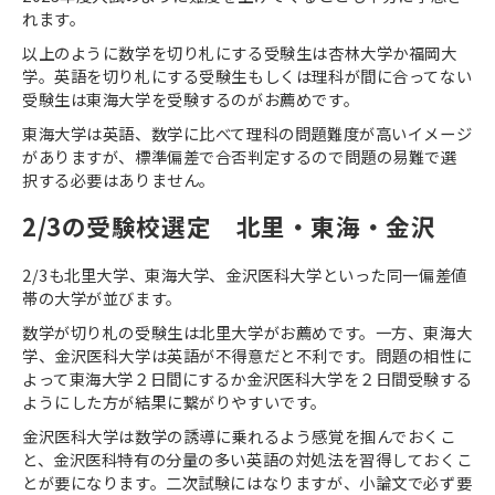
れます。
以上のように数学を切り札にする受験生は杏林大学か福岡大
学。英語を切り札にする受験生もしくは理科が間に合ってない
受験生は東海大学を受験するのがお薦めです。
東海大学は英語、数学に比べて理科の問題難度が高いイメージ
がありますが、標準偏差で合否判定するので問題の易難で選
択する必要はありません。
2/3
の受験校選定 北里・東海・金沢
2/3
も北里大学、東海大学、金沢医科大学といった同一偏差値
帯の大学が並びます。
数学が切り札の受験生は北里大学がお薦めです。一方、東海大
学、金沢医科大学は英語が不得意だと不利です。問題の相性に
よって東海大学２日間にするか金沢医科大学を２日間受験する
ようにした方が結果に繋がりやすいです。
金沢医科大学は数学の誘導に乗れるよう感覚を掴んでおくこ
と、金沢医科特有の分量の多い英語の対処法を習得しておくこ
とが要になります。二次試験にはなりますが、小論文で必ず要