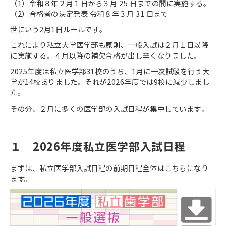
（
1
）令和８年２月１日から３月
25
日までの間に実施する。
（
2
）合格者の決定発表 令和８年３月
31
日まで
世にいう
2
月
1
日ルールです。
これにより私立大学医学部も原則、一般入試は２月１日以降
に実施する。４月以降の補欠合格が出し辛くなりました。
2025
年度は私立医学部
31
校のうち、
1
月に一次試験を行う大
学が
14
校ありました。それが
2026
年度では
9
校に減少しまし
た。
。
その分、２月に多くの医学部の入試日程が集中しています
１ 2026
年度私立医学部入試日程
まずは、私立医学部入試日程の前期日程全体はこちらになり
ます。