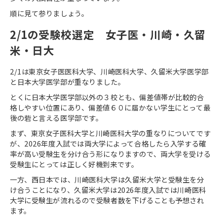
順に見て参りましょう。
2/1
の受験校選定 女子医・川崎・久留
米・日大
2/1
は東京女子医医科大学、川崎医科大学、久留米大学医学部
と日本大学医学部が重なりました。
とくに日本大学医学部以外の３校とも、偏差値帯が比較的合
格しやすい位置にあり、偏差値６０に届かない学生にとって最
後の砦と言える医学部です。
まず、東京女子医科大学と川崎医科大学の重なりについてです
が、
2026
年度入試では両大学によって合格したら入学する確
率が高い受験生を分け合う形になりますので、両大学を受ける
受験生にとっては正しく好機到来です。
一方、西日本では、川崎医科大学は久留米大学と受験生を分
け合うことになり、久留米大学は
2026
年度入試では川崎医科
大学に受験生が流れるので受験者数を下げることも予想され
ます。