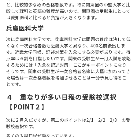
と、比較的少なめの合格者数です。特に関東圏の中堅大学と比
較して理科と英語の難度が高いので、関東圏の受験生にとって
は愛知医科と比べると負担が大きくなります。
兵庫医科大学
次に兵庫医科大学です。兵庫医科大学は問題の難度は決して低
くなく一次合格者数も近畿大学と異なり、
400
名前後出しま
す。近畿大学同様、記述対策を入念にする必要があります。得
点率は６割を目指したいです。関東の受験生が一月入試を攻略
するためには「入念な記述対策」ここがキーポイントになり
そうです。関東の受験生が一次合格者名簿に大幅に加わってき
た場合は一次合格者数を増加させることは十分予見し得るこ
とです。
４ 重なりが多い日程の受験校選択
【
POINT
２】
次に２月入試ですが、第二のポイントは
2/1
2/2
2/3
の受
験校選択です。
多くの入試日程が重なっています。