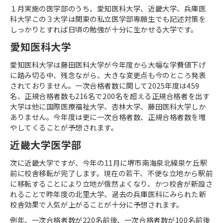
１月実施の医学部のうち、愛知医科大学、近畿大学、兵庫医
科大学この３大学は関東の私立医学部専願生でも記述対策を
しっかりとすれば日頃の勉強が十分に生かせる大学です。
愛知医科大学
愛知医科大学は藤田医科大学が今年度から大幅な学費値下げ
に踏み切る中、残念ながら、大きな変更点も今のところ発表
されておりません。一次合格者数に関して
2025
年度は
459
名、正規合格者数も
216
名で
200
名を超える正規合格者を出す
大学は他に国際医療福祉大学、杏林大学、藤田医科大学しか
ありません。今年度は更に一次合格者数、正規合格者数を増
やしてくることが予想されます。
近畿大学医学部
次に近畿大学ですが、今年の
11
月に堺市南海泉北線泉ケ丘駅
前に校舎移転が完了します。現在の若干、不便な立地から駅前
に移転することにより立地が俄然よくなり、かつ校舎が新設さ
れることで昨年度の北里大学、過去の兵庫医科にみられた新
校舎効果で人気が上がることが十分に予想されます。
例年、一次合格者数が
220
名前後、一次合格者数が
100
名前後