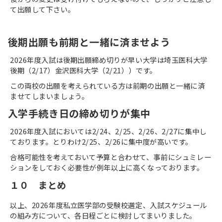
て出願して下さい。
後期出願も前期と一緒に済ませよう
2026
年度入試は後期出願締め切りが早い大学は埼玉医科大学
後期（
2/17
）金沢医科大学（
2/21
））です。
この両校の出願を考えられている方は前期の出願と一緒に済
ませてしまいましょう。
入学手続き日の締め切りが集中
2026
年度入試においては
2/24
、
2/25
、
2/26
、
2/27
に集中し
ております。とりわけ
2/25
、
2/26
に集中度が高いです。
合格可能性を考えておいて予算と合わせて、事前にシュミレー
ションをしておく必要性が例年以上に高くなっております。
１０　まとめ
以上、
2026
年度私立医学部の受験校選定、入試スケジュール
の組み方について、各日程ごとに検討してまいりました。