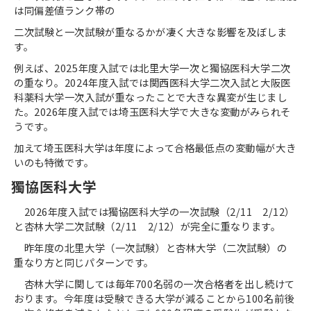
は同偏差値ランク帯の
二次試験と一次試験が重なるかが凄く大きな影響を及ぼしま
す。
例えば、
2025
年度入試では北里大学一次と獨協医科大学二次
の重なり。
2024
年度入試では関西医科大学二次入試と大阪医
科薬科大学一次入試が重なったことで大きな異変が生じまし
た。
2026
年度入試では埼玉医科大学で大きな変動がみられそ
うです。
加えて埼玉医科大学は年度によって合格最低点の変動幅が大き
いのも特徴です。
獨協医科大学
2026
年度入試では獨協医科大学の一次試験（
2/11
2/12
）
と杏林大学二次試験（
2/11
2/12
）が完全に重なります。
昨年度の北里大学（一次試験）と杏林大学（二次試験）の
重なり方と同じパターンです。
杏林大学に関しては毎年
700
名弱の一次合格者を出し続けて
おります。今年度は受験できる大学が減ることから
100
名前後