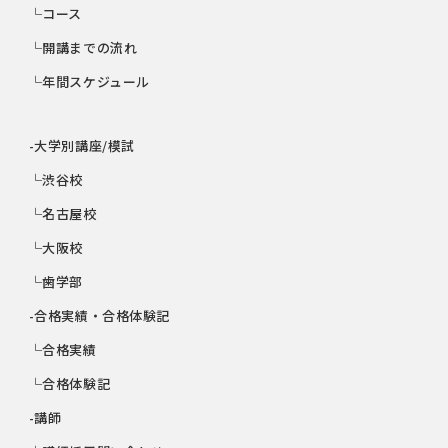
└コース
└開講までの流れ
└年間スケジュール
-大学別講座/模試
└渋谷校
└名古屋校
└大阪校
└歯学部
-合格実績・合格体験記
└合格実績
└合格体験記
-講師