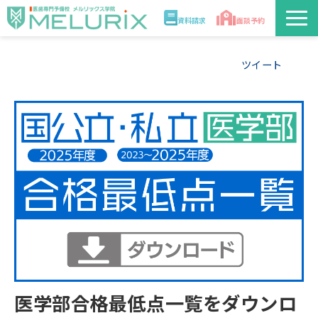
資料請求
面談予約
説明会/講座
ツイート
校舎情報
入学案内
合格実績・合格体験記
講師
医学部解答速報2026
医学部合格最低点一覧をダウンロ