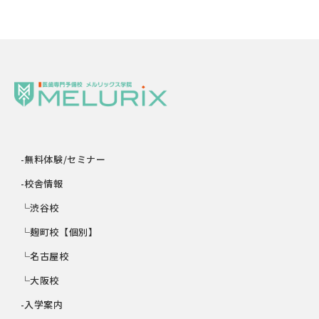
-無料体験/セミナー
-校舎情報
└渋谷校
└麹町校【個別】
└名古屋校
└大阪校
-入学案内