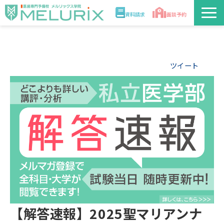
資料請求
面談予約
説明会/講座
ツイート
校舎情報
入学案内
合格実績・合格体験記
講師
医学部解答速報2026
【解答速報】2025聖マリアンナ