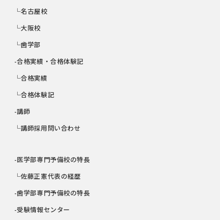
└名古屋校
└大阪校
└歯学部
-合格実績・合格体験記
└合格実績
└合格体験記
-講師
└講師採用問い合わせ
-医学部専門予備校の特長
└佐藤正憲代表の経歴
-歯学部専門予備校の特長
-受験情報センター