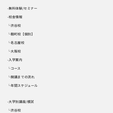
-無料体験/セミナー
-校舎情報
└渋谷校
└麹町校【個別】
└名古屋校
└大阪校
-入学案内
└コース
└開講までの流れ
└年間スケジュール
-大学別講座/模試
└渋谷校