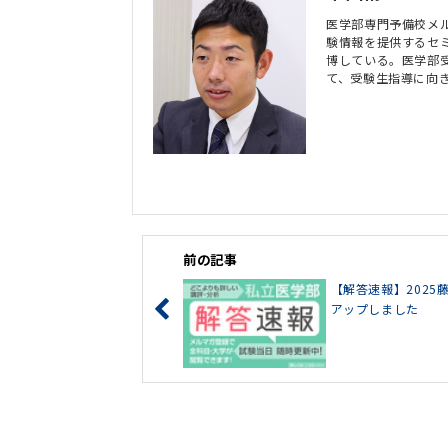
医学部専門予備校メ
験情報を提供するセ
博している。医学部
て、受験生指導に向
前の記事
【解答速報】202
アップしました