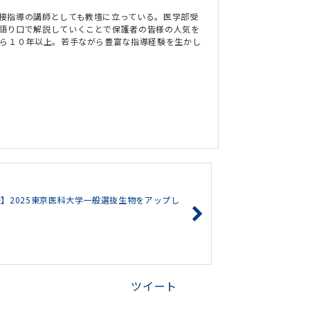
接指導の講師としても教壇に立っている。医学部受
語り口で解説していくことで保護者の皆様の人気を
から１０年以上。若手ながら豊富な指導経験を生かし
】2025東京医科大学一般選抜生物をアップし
ツイート