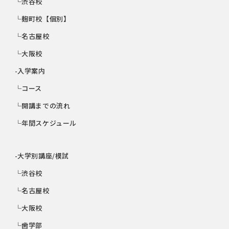
└渋谷校
└麹町校【個別】
└名古屋校
└大阪校
-入学案内
└コース
└開講までの流れ
└年間スケジュール
-大学別講座/模試
└渋谷校
└名古屋校
└大阪校
└歯学部