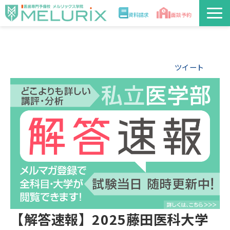
資料請求
面談予約
説明会/講座
ツイート
校舎情報
入学案内
合格実績・合格体験記
講師
医学部解答速報2026
【解答速報】2025藤田医科大学