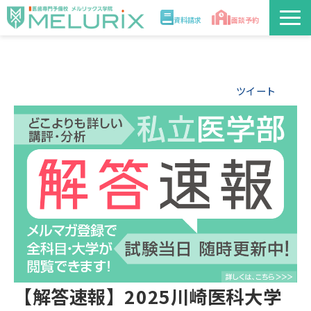
資料請求
面談予約
説明会/講座
ツイート
校舎情報
入学案内
合格実績・合格体験記
講師
医学部解答速報2026
【解答速報】2025川崎医科大学