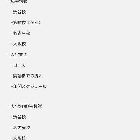
-校舎情報
└渋谷校
└麹町校【個別】
└名古屋校
└大阪校
-入学案内
└コース
└開講までの流れ
└年間スケジュール
-大学別講座/模試
└渋谷校
└名古屋校
└大阪校