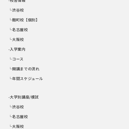
-校舎情報
└渋谷校
└麹町校【個別】
└名古屋校
└大阪校
-入学案内
└コース
└開講までの流れ
└年間スケジュール
-大学別講座/模試
└渋谷校
└名古屋校
└大阪校