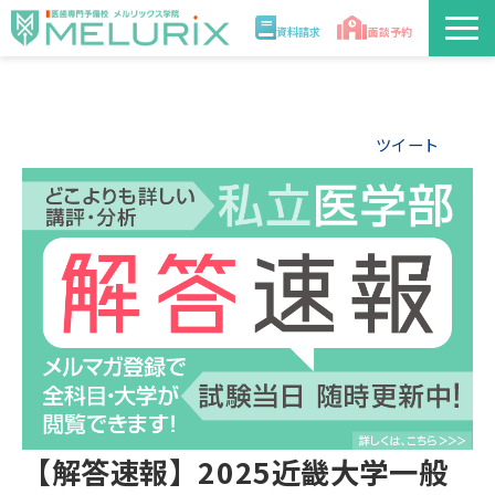
資料請求
面談予約
説明会/講座
ツイート
校舎情報
入学案内
合格実績・合格体験記
講師
医学部解答速報2026
【解答速報】2025近畿大学一般