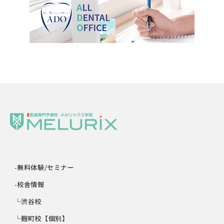
-無料体験/セミナー
-校舎情報
└渋谷校
└麹町校【個別】