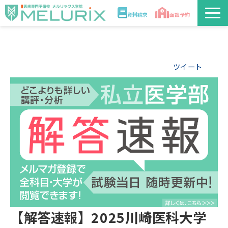
資料請求
面談予約
説明会/講座
ツイート
校舎情報
入学案内
合格実績・合格体験記
講師
医学部解答速報2026
【解答速報】2025川崎医科大学