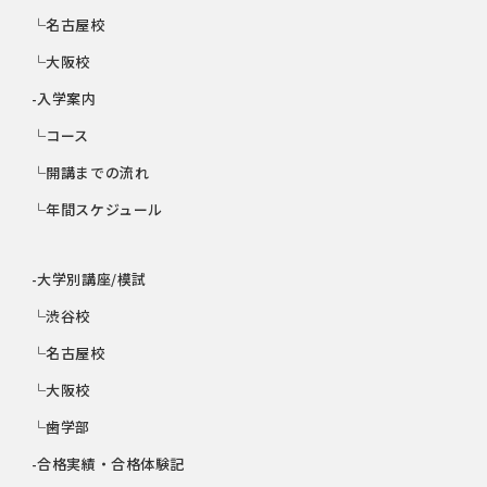
└名古屋校
└大阪校
-入学案内
└コース
└開講までの流れ
└年間スケジュール
-大学別講座/模試
└渋谷校
└名古屋校
└大阪校
└歯学部
-合格実績・合格体験記