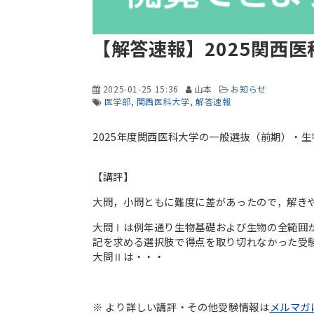
【解答速報】2025関西
2025-01-25 15:36
山本
お知らせ
医学部
関西医科大学
解答速報
2025年度関西医科大学の一般選抜（前期）・
【講評】
大問，小問ともに難度に差があったので，解き
大問Ⅰは例年通り生物基礎および生物の全範囲
記を求める選択肢で得点を取り切れなかった受
大問Ⅱは・・・
※ より詳しい講評・その他受験情報は
メルマガ