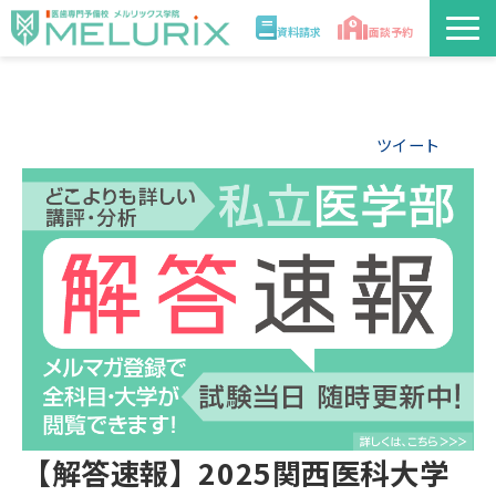
資料請求
面談予約
説明会/講座
ツイート
校舎情報
入学案内
合格実績・合格体験記
講師
医学部解答速報2026
【解答速報】2025関西医科大学