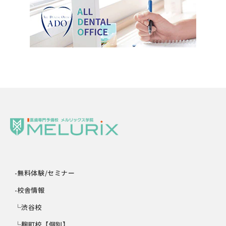
-無料体験/セミナー
-校舎情報
└渋谷校
└麹町校【個別】