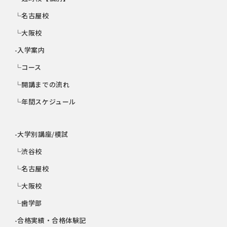
└名古屋校
└大阪校
-入学案内
└コース
└開講までの流れ
└年間スケジュール
-大学別講座/模試
└渋谷校
└名古屋校
└大阪校
└歯学部
-合格実績・合格体験記