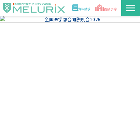
資料請求
面談予約
説明会/講座
校舎情報
入学案内
合格実績・合格体験記
講師
医学部解答速報2026