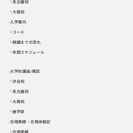
└名古屋校
└大阪校
-入学案内
└コース
└開講までの流れ
└年間スケジュール
-大学別講座/模試
└渋谷校
└名古屋校
└大阪校
└歯学部
-合格実績・合格体験記
└合格実績