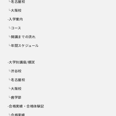
└名古屋校
└大阪校
-入学案内
└コース
└開講までの流れ
└年間スケジュール
-大学別講座/模試
└渋谷校
└名古屋校
└大阪校
└歯学部
-合格実績・合格体験記
└合格実績