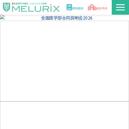
資料請求
面談予約
説明会/講座
校舎情報
入学案内
合格実績・合格体験記
講師
医学部解答速報2026