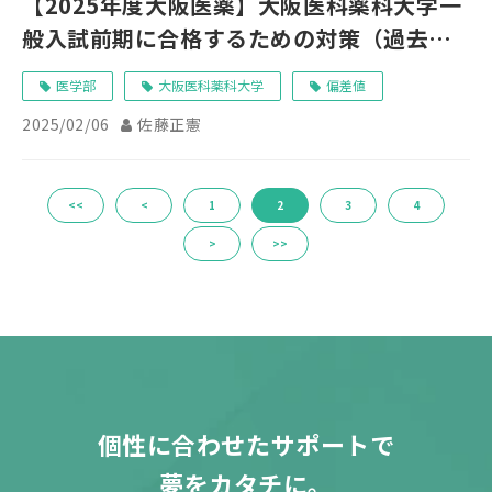
【2025年度大阪医薬】大阪医科薬科大学一
般入試前期に合格するための対策（過去問
分析）
医学部
大阪医科薬科大学
偏差値
2025/02/06
佐藤正憲
<<
<
1
2
3
4
>
>>
個性に合わせたサポートで
夢をカタチに。