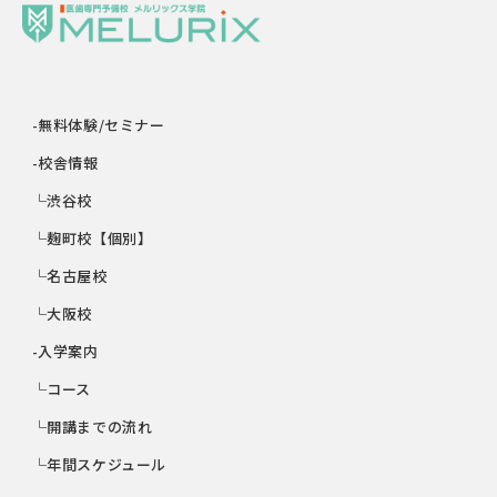
-無料体験/セミナー
-校舎情報
└渋谷校
└麹町校【個別】
└名古屋校
└大阪校
-入学案内
└コース
└開講までの流れ
└年間スケジュール