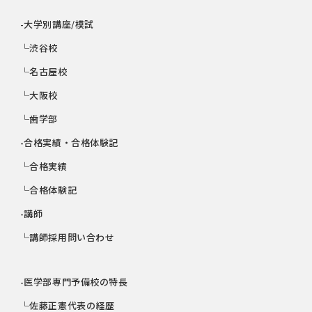
-大学別講座/模試
└渋谷校
└名古屋校
└大阪校
└歯学部
-合格実績・合格体験記
└合格実績
└合格体験記
-講師
└講師採用問い合わせ
-医学部専門予備校の特長
└佐藤正憲代表の経歴