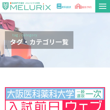
資料請求
面談予約
説明会/講座
校舎情報
tag / category
タグ・カテゴリ一覧
入学案内
合格実績・合格体験記
講師
医学部解答速報2026