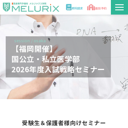
資料請求
面談予約
説明会/講座
校舎情報
session / osaka
【福岡開催】
入学案内
国公立・私立医学部
2026年度入試戦略セミナー
合格実績・合格体験記
講師
医学部解答速報2026
受験生＆保護者様向けセミナー