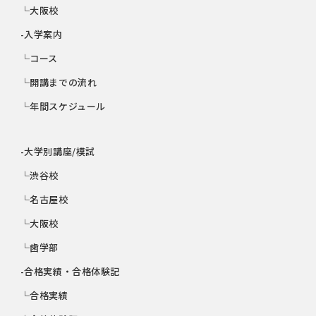
└大阪校
-入学案内
└コース
└開講までの流れ
└年間スケジュール
-大学別講座/模試
└渋谷校
└名古屋校
└大阪校
└歯学部
-合格実績・合格体験記
└合格実績