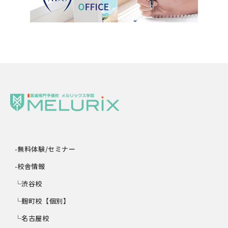
-無料体験/セミナー
-校舎情報
└渋谷校
└麹町校【個別】
└名古屋校