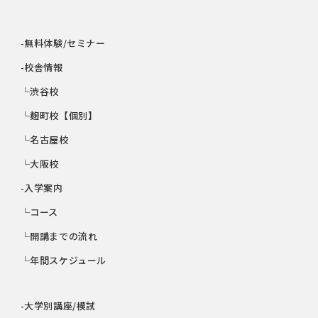
-無料体験/セミナー
-校舎情報
└渋谷校
└麹町校【個別】
└名古屋校
└大阪校
-入学案内
└コース
└開講までの流れ
└年間スケジュール
-大学別講座/模試