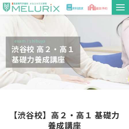
資料請求
面談予約
説明会/講座
校舎情報
exam / shibuya
渋谷校 高２・高１
入学案内
基礎力養成講座
合格実績・合格体験記
講師
医学部解答速報2026
【渋谷校】高２・高１ 基礎力
養成講座