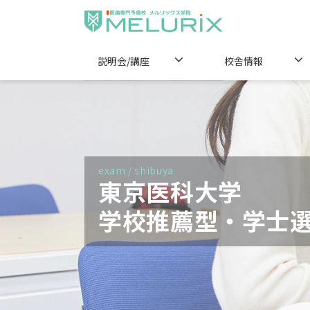
説明会/講座
校舎情報
exam / shibuya
東京医科大学 
学校推薦型・学士選