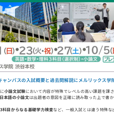
キャンパスの入試概要と過去問解説にメルリックス学
特に
小論文試験
において内容が特殊でレベルの高い課題を課
日本語の小論文
は出題者の意図を正確に読み取った上で書か
3科目からなる基礎学力検査
など、一般入試とは違う特殊な