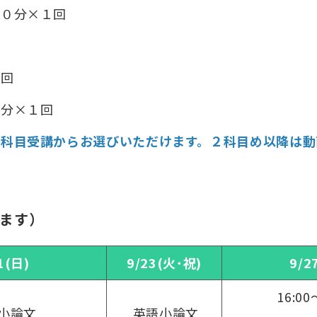
２０分×１回
４回
０分×１回
科目受講からお選びいただけます。２科目め以降は動
ます）
1(日)
9/23(火･祝)
9/2
16:00
小論文
英語小論文