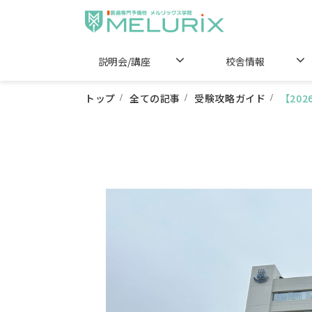
説明会/講座
校舎情報
トップ
全ての記事
受験攻略ガイド
【20