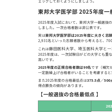
ェックしておくようにしましょう。
東邦大学医学部 2025年度
2025年度入試において、東邦大学一般選抜
しました。一次合格者数は非公表です。
実は
東邦大学医学部は2025年度に大きく志
2,931名といった志願者数から考えると、70
藤田医科大学、埼玉医科大学と一
これは
2025年度は、一次試験日がどの大学とも重な
高いです。
2025年度の正規合格者数は99名
です（補欠
一定数繰上げ合格者がいることを考慮すると
また2025年度の合格最低点は
375.5点／500
得点勝負の傾向があります。
【一般選抜の合格最低点
】
20