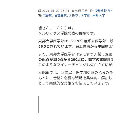
2026-01-20 05:06
佐藤正憲
受験攻略ガ
渋谷校
名古屋校
大阪校
医学部
東邦大学
皆さん、こんにちは。
メルリックス学院代表の佐藤です。
東邦大学医学部は、2026年度私立医学部一
66.5
とされています。最上位層から中間層ま
また、東邦大学医学部は少しずつ入試に変更を
の配点が150点から200点に、数学の試験時
このようなマイナーチェンジも欠かさずに見
本記事では、25年以上医学部受験の指導の
もとに、合格に必要な戦略を具体的に解説し
とって実践的な対策をお伝えしていきます。