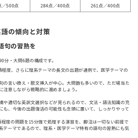
5点／500点
284点／400点
261点／400点
英語の傾向と対策
語句の習熟を
0分・大問6題の構成です。
00語程度、さらに理系テーマの長文の出題が通例で、医学テーマの
句の言い換え・脱文挿入が中心。大問数も多いので、ただ場当た
に注意しながら戦略的に進めましょう。
摘や適切な英訳文選択などが見られるので、文法・語法知識の充
にも、今後の出題復活の可能性も念頭に置いて、しっかりやって
0語程度の問題を15分強で処理する演習を、脚注は一切ない前提で
系テーマであるので、理系・医学テーマ特有の語句の習熟にも気