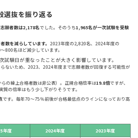
一般選抜を振り返る
の
志願者数は2,178名
でした。そのうち
1,965名が一次試験を受験
願者数を減らしています。
2023年度の2,820名、2024年度の
0～800名ほど減少しています。
次試験日が重なったことが大きく影響しています。
らないため、2023、2024年度まで志願者数が回復する可能性が
からの繰上合格者数は非公表）。正規合格倍率は
19.8倍
ですが、
実質の倍率はもう少し下がりそうです。
点
です。毎年70～75％前後が合格最低点のラインになっており高
25年度
2024年度
2023年度