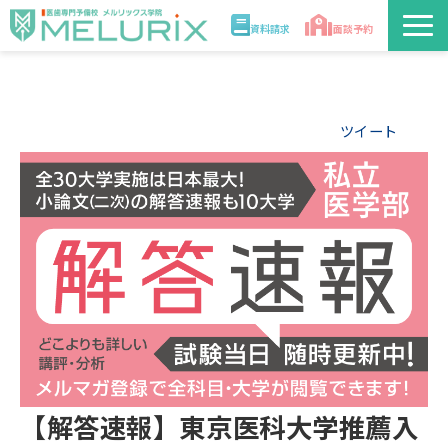
資料請求
面談予約
説明会/講座
ツイート
校舎情報
入学案内
合格実績・合格体験記
講師
医学部解答速報2026
【解答速報】東京医科大学推薦入