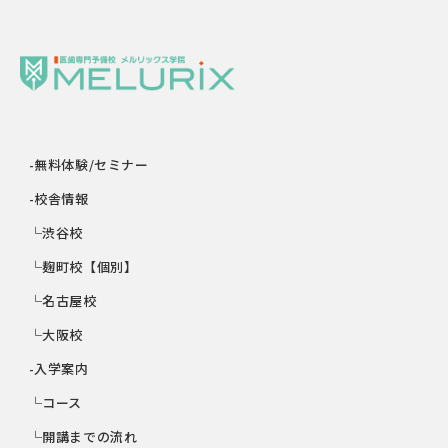
-無料体験/セミナー
-校舎情報
└渋谷校
└麹町校【個別】
└名古屋校
└大阪校
-入学案内
└コース
└開講までの流れ