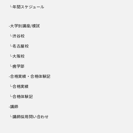
└年間スケジュール
-大学別講座/模試
└渋谷校
└名古屋校
└大阪校
└歯学部
-合格実績・合格体験記
└合格実績
└合格体験記
-講師
└講師採用問い合わせ