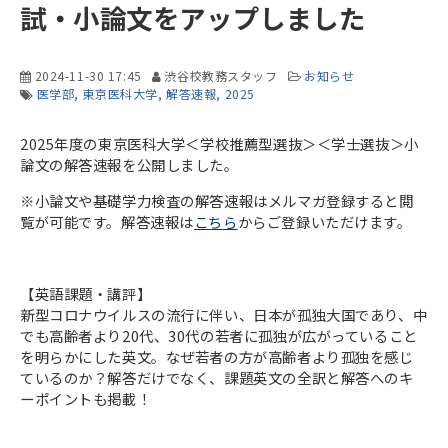
試・小論文をアップしました
2024-11-30 17:45
渋谷校教務スタッフ
お知らせ
医学部
東京医科大学
解答速報
2025
2025年度の東京医科大学＜学校推薦型選抜＞＜学士選抜＞小
論文の解答速報を公開しました。
※小論文や基礎学力検査の解答速報はメルマガ登録すると閲
覧が可能です。解答速報は
こちら
からご登録いただけます。
【英語課題・講評】
新型コロナウイルスの流行に伴い、日本が孤独大国であり、中
でも高齢者より20代、30代の若者に孤独が広がっていること
を明らかにした英文。なぜ若者の方が高齢者より孤独を感じ
ているのか？解答だけでなく、課題英文の全訳と解答へのキ
ーポイントも掲載！