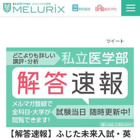
資料請求
面談予約
説明会/講座
ツイート
校舎情報
入学案内
合格実績・合格体験記
講師
医学部解答速報2026
【解答速報】ふじた未来入試・英