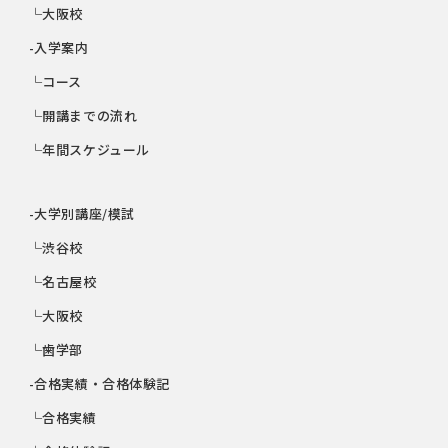
└大阪校
-入学案内
└コース
└開講までの流れ
└年間スケジュール
-大学別講座/模試
└渋谷校
└名古屋校
└大阪校
└歯学部
-合格実績・合格体験記
└合格実績