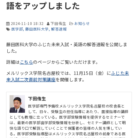
語をアップしました
2024-11-10 18:32
下田侑生
お知らせ
医学部
藤田医科大学
解答速報
藤田医科大学のふじた未来入試・英語の解答速報を公開しま
した。
詳細は
こちら
のページからご覧いただけます。
メルリックス学院名古屋校では、11月15日（金）に
ふじた未
来入試二次直前対策講座
を開催します。
下田侑生
医学部専門予備校メルリックス学院名古屋校の校舎長と
して、日々、受験生の担任指導にあたり、面接指導の講師
としても教壇に立っている。医学部受験情報を提供するセミナーで
は、最新の医学部歯学部受験情報を分析し、セミナー講師として明
快な語り口で解説していくことで保護者の皆様の人気を博してい
る。医学部受験指導歴はメルリックス学院名古屋校の前身である医