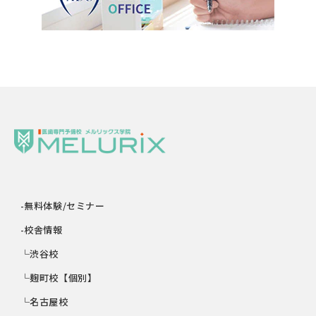
-無料体験/セミナー
-校舎情報
└渋谷校
└麹町校【個別】
└名古屋校