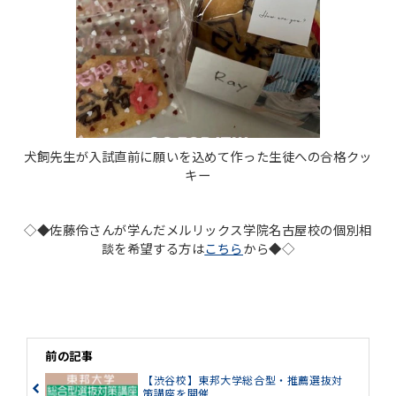
犬飼先生が入試直前に願いを込めて作った生徒への合格クッ
キー
◇◆佐藤伶さんが学んだメルリックス学院名古屋校の個別相
談を希望する方は
こちら
から◆◇
前の記事
【渋谷校】東邦大学総合型・推薦選抜対
策講座を開催