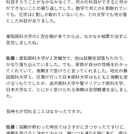
科目そろうことがなかなかなくて、何かの科目ができると何か
ができないことの繰り返しでした。数学で何とか6 割取れてい
ても、化学は2 割しか取れていないとか。どの大学でも何か落
とした科目がありました。
――愛知医科大学の1 次合格が来てからは、なかなか結果が出ずに
苦労しましたね。
佐藤：
愛知医科大学が2 次補欠で、他は前期全部落ちたので、
かなり落ち込んでいました。でも、家族が自分の性格をわかっ
てくれていて、後期まで受けろと言ってくれました。地元の藤
田医科大学と、兄貴が行った日本医科大学はもともと後期も受
けるつもりでしたが、金沢医科大学や聖マリアンナ医科大学、
日本大学など、とにかく受けられる後期は全部願書を出しまし
た。
――気持ちが切れることはなかったですか。
佐藤：
前期が終わった時点ではさすがにきつかったですけど、
後期を受けると決めてからは、朝いつも通り8 時に来て、夜は