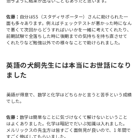
――思うように結果が出ないこともあったと思います。
佐藤：
自分はSS（スタディサポーター）さんに助けられた一
面も多々あります。例えばチェックテストが悪かった時になん
で悪くて次回からどうすればいいかを一緒に考えてくれたり、
前期試験で全落ちした時に後期までの気持ちを持ち直させて
くれたりなど勉強以外での様々なことで助けられました。
英語の犬飼先生には本当にお世話になり
ました
――英語が得意で、数学と化学はどちらかと言うと苦手という成績
でした。
佐藤：
数学は簡単なことに気づけなくて解けないということ
はよくありました。化学は暗記でだいぶ知識は入れました。
メルリックスの先生方は皆すごく面倒見が良いので、1 年間で
すごく伸ばしてもらいました。