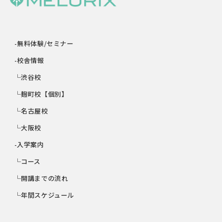
-無料体験/セミナー
-校舎情報
└渋谷校
└麹町校【個別】
└名古屋校
└大阪校
-入学案内
└コース
└開講までの流れ
└年間スケジュール