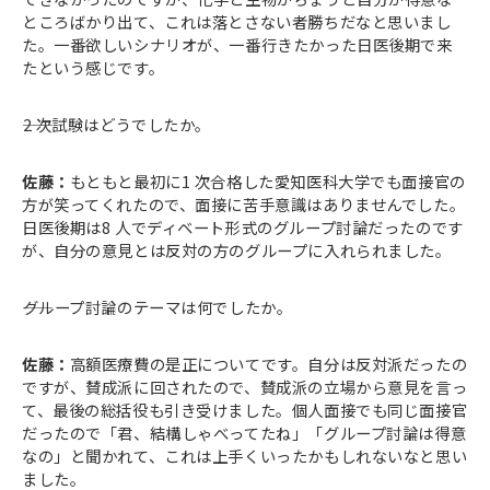
ところばかり出て、これは落とさない者勝ちだなと思いまし
た。一番欲しいシナリオが、一番行きたかった日医後期で来
たという感じです。
――2 次試験はどうでしたか。
佐藤：
もともと最初に1 次合格した愛知医科大学でも面接官の
方が笑ってくれたので、面接に苦手意識はありませんでした。
日医後期は8 人でディベート形式のグループ討論だったのです
が、自分の意見とは反対の方のグループに入れられました。
――グループ討論のテーマは何でしたか。
佐藤：
高額医療費の是正についてです。自分は反対派だったの
ですが、賛成派に回されたので、賛成派の立場から意見を言っ
て、最後の総括役も引き受けました。個人面接でも同じ面接官
だったので「君、結構しゃべってたね」「グループ討論は得意
なの」と聞かれて、これは上手くいったかもしれないなと思い
ました。