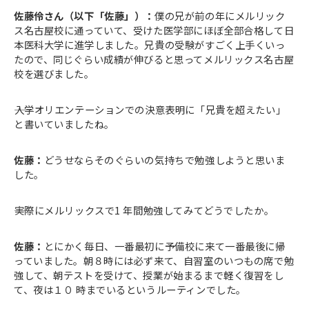
佐藤伶さん（以下「佐藤」）：
僕の兄が前の年にメルリック
ス名古屋校に通っていて、受けた医学部にほぼ全部合格して日
本医科大学に進学しました。兄貴の受験がすごく上手くいっ
たので、同じぐらい成績が伸びると思ってメルリックス名古屋
校を選びました。
――入学オリエンテーションでの決意表明に「兄貴を超えたい」
と書いていましたね。
佐藤：
どうせならそのぐらいの気持ちで勉強しようと思いま
した。
――実際にメルリックスで1 年間勉強してみてどうでしたか。
佐藤：
とにかく毎日、一番最初に予備校に来て一番最後に帰
っていました。朝８時には必ず来て、自習室のいつもの席で勉
強して、朝テストを受けて、授業が始まるまで軽く復習をし
て、夜は１０ 時までいるというルーティンでした。