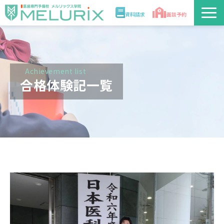
資料請求
面談予約
説明会/講座
校舎情報
Achievement list
合格体験記一覧
入学案内
合格実績・合格体験記
講師
医学部解答速報2026