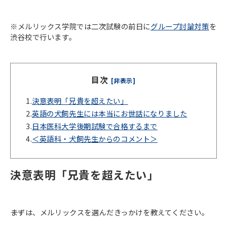
※メルリックス学院では二次試験の前日に
グループ討論対策
を
渋谷校で行います。
目次
[非表示]
1.
決意表明「兄貴を超えたい」
2.
英語の犬飼先生には本当にお世話になりました
3.
日本医科大学後期試験で合格するまで
4.
＜英語科・犬飼先生からのコメント＞
決意表明「兄貴を超えたい」
――まずは、メルリックスを選んだきっかけを教えてください。