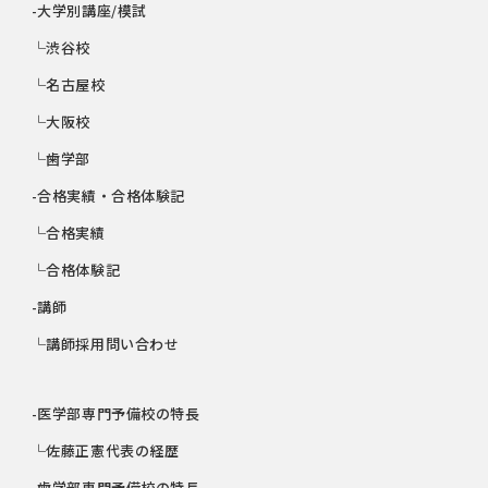
-大学別講座/模試
└渋谷校
└名古屋校
└大阪校
└歯学部
-合格実績・合格体験記
└合格実績
└合格体験記
-講師
└講師採用問い合わせ
-医学部専門予備校の特長
└佐藤正憲代表の経歴
-歯学部専門予備校の特長