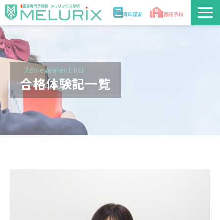
資料請求
面談予約
説明会/講座
校舎情報
Achievement list
合格体験記一覧
入学案内
合格実績・合格体験記
講師
医学部解答速報2026