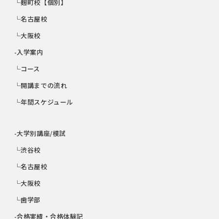
└麹町校【個別】
└名古屋校
└大阪校
-入学案内
└コース
└開講までの流れ
└年間スケジュール
-大学別講座/模試
└渋谷校
└名古屋校
└大阪校
└歯学部
-合格実績・合格体験記