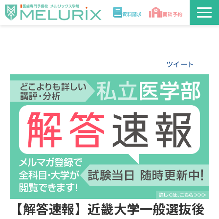
資料請求
面談予約
説明会/講座
ツイート
校舎情報
入学案内
合格実績・合格体験記
講師
医学部解答速報2026
【解答速報】近畿大学一般選抜後