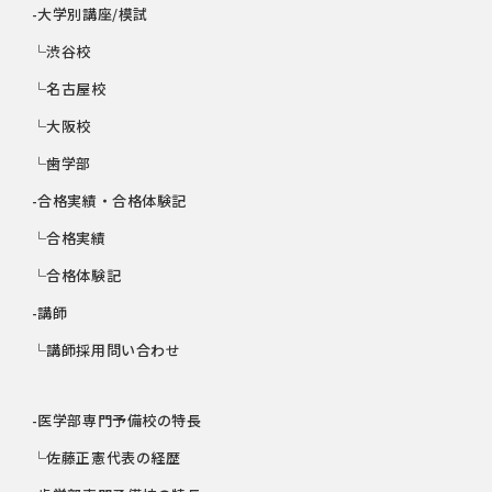
-大学別講座/模試
└渋谷校
└名古屋校
└大阪校
└歯学部
-合格実績・合格体験記
└合格実績
└合格体験記
-講師
└講師採用問い合わせ
-医学部専門予備校の特長
└佐藤正憲代表の経歴