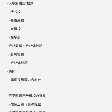
-大学別講座/模試
└渋谷校
└名古屋校
└大阪校
└歯学部
-合格実績・合格体験記
└合格実績
└合格体験記
-講師
└講師採用問い合わせ
-医学部専門予備校の特長
└佐藤正憲代表の経歴