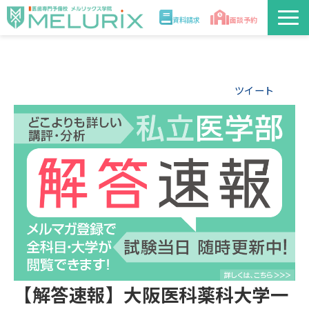
資料請求
面談予約
説明会/講座
ツイート
校舎情報
入学案内
合格実績・合格体験記
講師
医学部解答速報2026
【解答速報】大阪医科薬科大学一