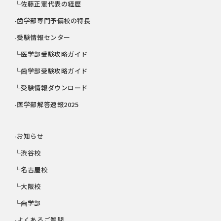
└佐藤正憲代表の経歴
-歯学部専門予備校の特長
-受験情報センター
└医学部受験攻略ガイド
└歯学部受験攻略ガイド
└受験情報ダウンロード
-医学部解答速報2025
-お知らせ
└渋谷校
└名古屋校
└大阪校
└歯学部
-よくあるご質問