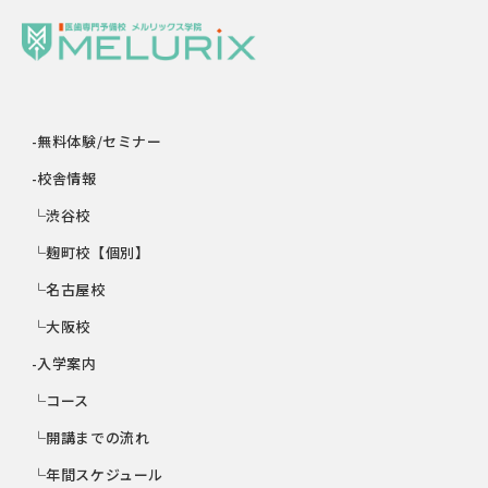
-無料体験/セミナー
-校舎情報
└渋谷校
└麹町校【個別】
└名古屋校
└大阪校
-入学案内
└コース
└開講までの流れ
└年間スケジュール