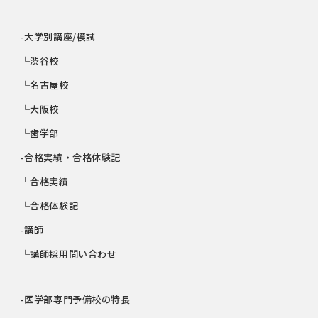
-大学別講座/模試
└渋谷校
└名古屋校
└大阪校
└歯学部
-合格実績・合格体験記
└合格実績
└合格体験記
-講師
└講師採用問い合わせ
-医学部専門予備校の特長