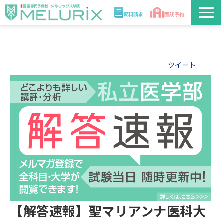
資料請求
面談予約
説明会/講座
ツイート
校舎情報
入学案内
合格実績・合格体験記
講師
医学部解答速報2026
【解答速報】聖マリアンナ医科大