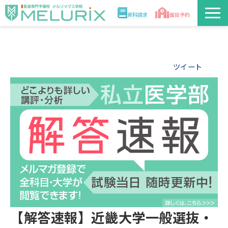
資料請求
面談予約
説明会/講座
ツイート
校舎情報
入学案内
合格実績・合格体験記
講師
医学部解答速報2026
【解答速報】近畿大学一般選抜・