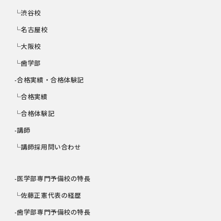
└渋谷校
└名古屋校
└大阪校
└歯学部
-合格実績・合格体験記
└合格実績
└合格体験記
-講師
└講師採用問い合わせ
-医学部専門予備校の特長
└佐藤正憲代表の経歴
-歯学部専門予備校の特長