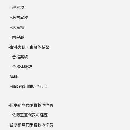
└渋谷校
└名古屋校
└大阪校
└歯学部
-合格実績・合格体験記
└合格実績
└合格体験記
-講師
└講師採用問い合わせ
-医学部専門予備校の特長
└佐藤正憲代表の経歴
-歯学部専門予備校の特長