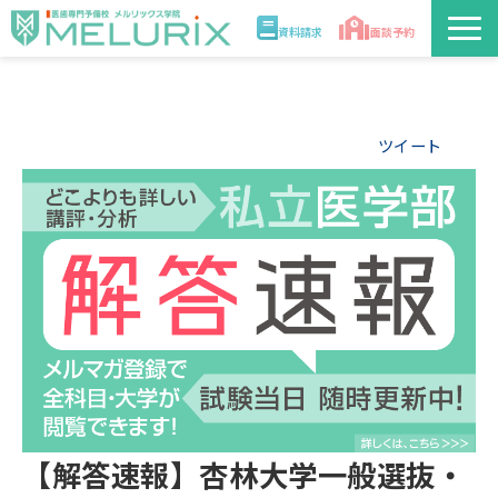
資料請求
面談予約
説明会/講座
ツイート
校舎情報
入学案内
合格実績・合格体験記
講師
医学部解答速報2026
【解答速報】杏林大学一般選抜・