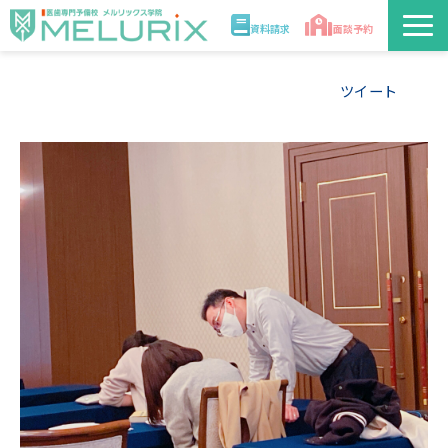
資料請求
面談予約
説明会/講座
ツイート
校舎情報
入学案内
合格実績・合格体験記
講師
医学部解答速報2026