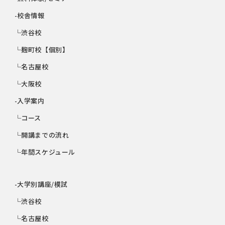
-校舎情報
└渋谷校
└麹町校【個別】
└名古屋校
└大阪校
-入学案内
└コース
└開講までの流れ
└年間スケジュール
-大学別講座/模試
└渋谷校
└名古屋校