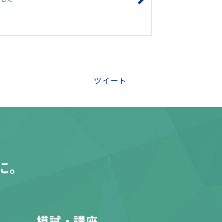
ツイート
に。
模試・講座