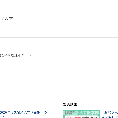
けます。
物理科解答速報チーム
次の記事
2026年度久留米大学（後期）の化
【解答速報
した
を公開し