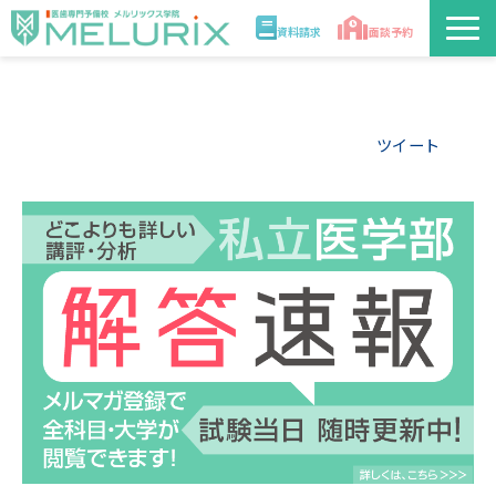
資料請求
面談予約
説明会/講座
ツイート
校舎情報
入学案内
合格実績・合格体験記
講師
医学部解答速報2026