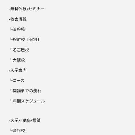
-無料体験/セミナー
-校舎情報
└渋谷校
└麹町校【個別】
└名古屋校
└大阪校
-入学案内
└コース
└開講までの流れ
└年間スケジュール
-大学別講座/模試
└渋谷校