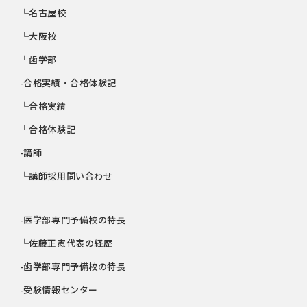
└名古屋校
└大阪校
└歯学部
-合格実績・合格体験記
└合格実績
└合格体験記
-講師
└講師採用問い合わせ
-医学部専門予備校の特長
└佐藤正憲代表の経歴
-歯学部専門予備校の特長
-受験情報センター