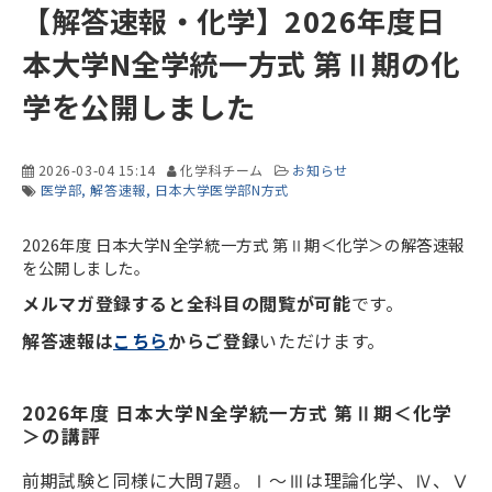
【解答速報・化学】2026年度日
本大学N全学統一方式 第Ⅱ期の化
学を公開しました
2026-03-04 15:14
化学科チーム
お知らせ
医学部
解答速報
日本大学医学部N方式
2026年度 日本大学N全学統一方式 第Ⅱ期＜化学＞の解答速報
を公開しました。
メルマガ登録すると全科目の閲覧が可能
です。
解答速報は
こちら
からご登録
いただけます。
2026年度 日本大学N全学統一方式 第Ⅱ期＜化学
＞の講評
前期試験と同様に大問
7
題。Ⅰ～Ⅲは理論化学、Ⅳ、Ⅴ