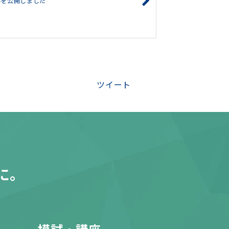
学を公開しました
ツイート
に。