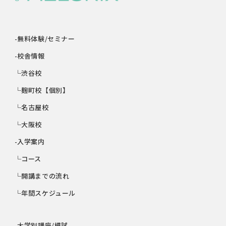
-無料体験/セミナー
-校舎情報
└渋谷校
└麹町校【個別】
└名古屋校
└大阪校
-入学案内
└コース
└開講までの流れ
└年間スケジュール
-大学別講座/模試