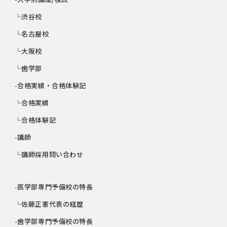
└渋谷校
└名古屋校
└大阪校
└歯学部
-合格実績・合格体験記
└合格実績
└合格体験記
-講師
└講師採用問い合わせ
-医学部専門予備校の特長
└佐藤正憲代表の経歴
-歯学部専門予備校の特長