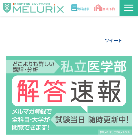
資料請求
面談予約
説明会/講座
ツイート
校舎情報
入学案内
合格実績・合格体験記
講師
医学部解答速報2026