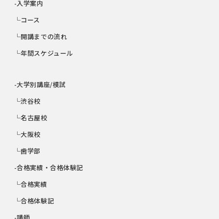
-入学案内
└コース
└開講までの流れ
└年間スケジュール
-大学別講座/模試
└渋谷校
└名古屋校
└大阪校
└歯学部
-合格実績・合格体験記
└合格実績
└合格体験記
-講師