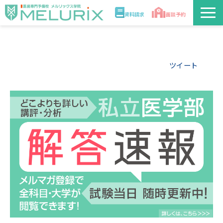
資料請求
面談予約
説明会/講座
ツイート
校舎情報
入学案内
合格実績・合格体験記
講師
医学部解答速報2026