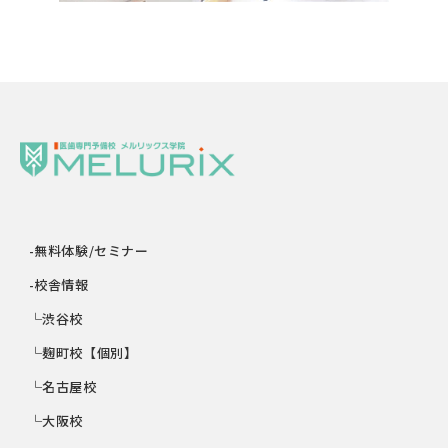
-無料体験/セミナー
-校舎情報
└渋谷校
└麹町校【個別】
└名古屋校
└大阪校