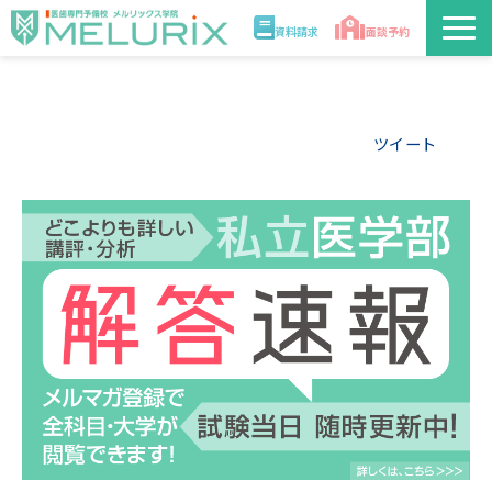
資料請求
面談予約
説明会/講座
ツイート
校舎情報
入学案内
合格実績・合格体験記
講師
医学部解答速報2026