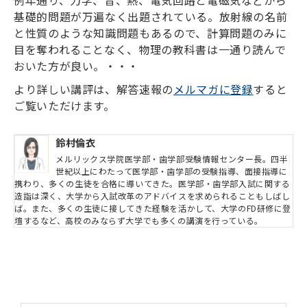
例年通り、力学、音、熱、電気回路と電磁気などから
基礎的問題が万遍なく出題されている。放射線の名前
と性質のような知識問題もあるので、計算問題のみに
目を奪われることなく、物理の教科書は一通り読んで
おいた方が良い。・・・
より詳しい講評は、解答速報の
メルマガに登録
すると
ご覧いただけます。
鈴村倫衣
メルリックス学院医学部・歯学部受験情報センター長。四半
世紀以上にわたって医学部・歯学部の受験指導、面接指導に
携わり、多くの生徒を合格に導いてきた。医学部・歯学部入試に関する
造詣は深く、大学から入試改革のアドバイスを求められることもしばし
ば。また、多くの生徒に接してきた経験を活かして、大学のFD研修に登
壇するなど、高校のみならず大学でも多くの講演を行っている。