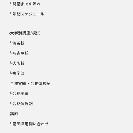
└開講までの流れ
└年間スケジュール
-大学別講座/模試
└渋谷校
└名古屋校
└大阪校
└歯学部
-合格実績・合格体験記
└合格実績
└合格体験記
-講師
└講師採用問い合わせ