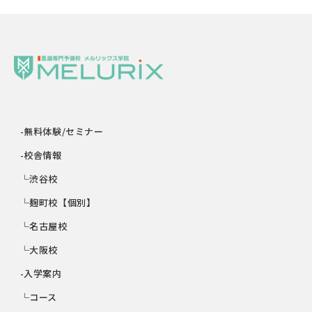
-無料体験/セミナー
-校舎情報
└渋谷校
└麹町校【個別】
└名古屋校
└大阪校
-入学案内
└コース