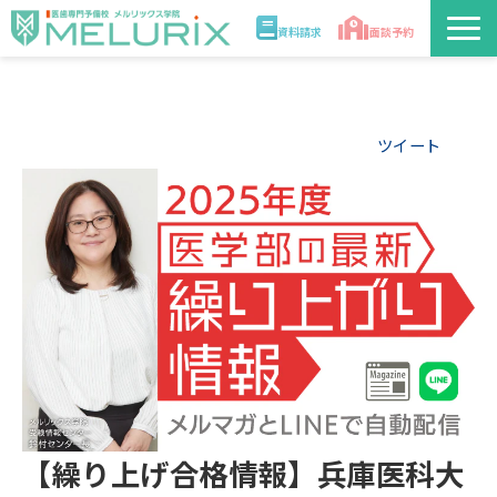
資料請求
面談予約
説明会/講座
ツイート
校舎情報
入学案内
合格実績・合格体験記
講師
医学部解答速報2026
【繰り上げ合格情報】兵庫医科大