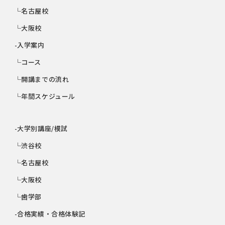
└名古屋校
└大阪校
-入学案内
└コース
└開講までの流れ
└年間スケジュール
-大学別講座/模試
└渋谷校
└名古屋校
└大阪校
└歯学部
-合格実績・合格体験記