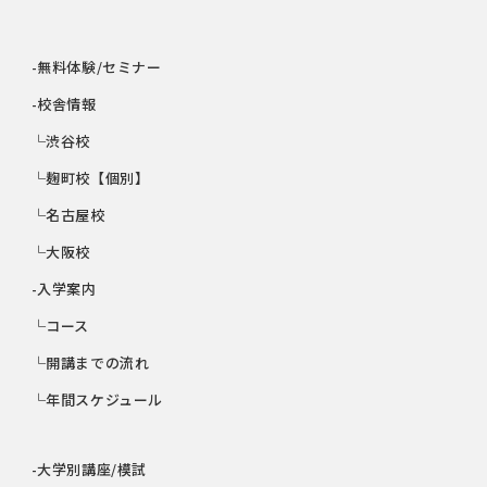
-無料体験/セミナー
-校舎情報
└渋谷校
└麹町校【個別】
└名古屋校
└大阪校
-入学案内
└コース
└開講までの流れ
└年間スケジュール
-大学別講座/模試