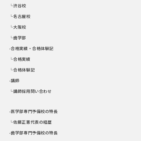
└渋谷校
└名古屋校
└大阪校
└歯学部
-合格実績・合格体験記
└合格実績
└合格体験記
-講師
└講師採用問い合わせ
-医学部専門予備校の特長
└佐藤正憲代表の経歴
-歯学部専門予備校の特長