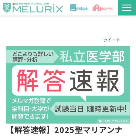
資料請求
面談予約
説明会/講座
ツイート
校舎情報
入学案内
合格実績・合格体験記
講師
医学部解答速報2026
【解答速報】2025聖マリアンナ