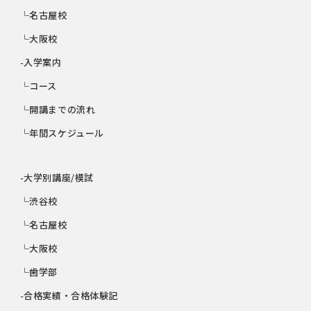
└名古屋校
└大阪校
-入学案内
└コース
└開講までの流れ
└年間スケジュール
-大学別講座/模試
└渋谷校
└名古屋校
└大阪校
└歯学部
-合格実績・合格体験記