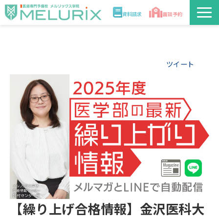
資料請求
面談予約
説明会/講座
ツイート
校舎情報
入学案内
合格実績・合格体験記
講師
医学部解答速報2026
【繰り上げ合格情報】金沢医科大