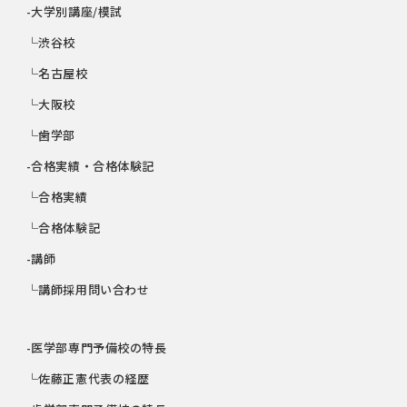
-大学別講座/模試
└渋谷校
└名古屋校
└大阪校
└歯学部
-合格実績・合格体験記
└合格実績
└合格体験記
-講師
└講師採用問い合わせ
-医学部専門予備校の特長
└佐藤正憲代表の経歴