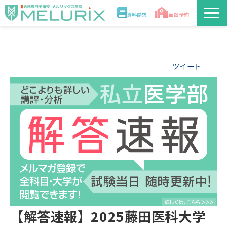
資料請求
面談予約
説明会/講座
ツイート
校舎情報
入学案内
合格実績・合格体験記
講師
医学部解答速報2026
【解答速報】2025藤田医科大学