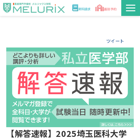
資料請求
面談予約
説明会/講座
ツイート
校舎情報
入学案内
合格実績・合格体験記
講師
医学部解答速報2026
【解答速報】2025埼玉医科大学