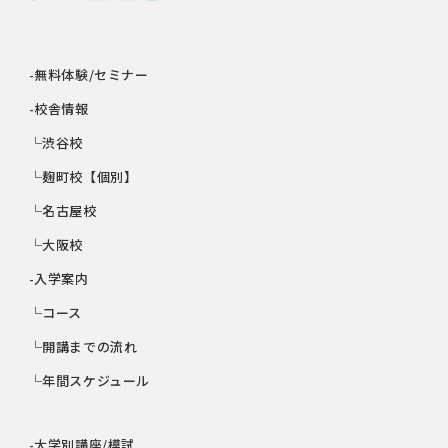
-無料体験/セミナー
-校舎情報
└渋谷校
└麹町校【個別】
└名古屋校
└大阪校
-入学案内
└コース
└開講までの流れ
└年間スケジュール
-大学別講座/模試