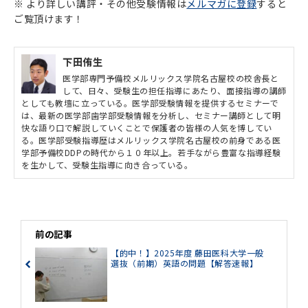
※ より詳しい講評・その他受験情報は
メルマガに登録
すると
ご覧頂けます！
下田侑生
医学部専門予備校メルリックス学院名古屋校の校舎長と
して、日々、受験生の担任指導にあたり、面接指導の講師
としても教壇に立っている。医学部受験情報を提供するセミナーで
は、最新の医学部歯学部受験情報を分析し、セミナー講師として明
快な語り口で解説していくことで保護者の皆様の人気を博してい
る。医学部受験指導歴はメルリックス学院名古屋校の前身である医
学部予備校DDPの時代から１０年以上。若手ながら豊富な指導経験
を生かして、受験生指導に向き合っている。
前の記事
【的中！】2025年度 藤田医科大学一般
選抜（前期）英語の問題【解答速報】