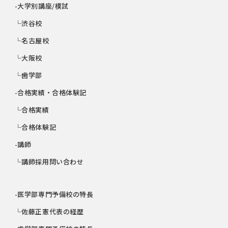
-大学別講座/模試
└渋谷校
└名古屋校
└大阪校
└歯学部
-合格実績・合格体験記
└合格実績
└合格体験記
-講師
└講師採用問い合わせ
-医学部専門予備校の特長
└佐藤正憲代表の経歴