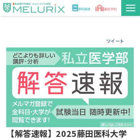
資料請求
面談予約
説明会/講座
ツイート
校舎情報
入学案内
合格実績・合格体験記
講師
医学部解答速報2026
【解答速報】2025藤田医科大学