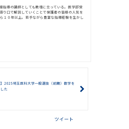
接指導の講師としても教壇に立っている。医学部受
語り口で解説していくことで保護者の皆様の人気を
から１０年以上。若手ながら豊富な指導経験を生かし
】2025埼玉医科大学一般選抜（前期）数学を
ました
ツイート