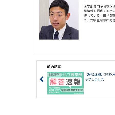
医学部専門予備校メ
験情報を提供するセ
博している。医学部
て、受験生指導に向
前の記事
【解答速報】202
ップしました