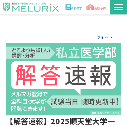
資料請求
面談予約
説明会/講座
ツイート
校舎情報
入学案内
合格実績・合格体験記
講師
医学部解答速報2026
【解答速報】2025順天堂大学一