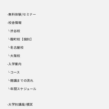
-無料体験/セミナー
-校舎情報
└渋谷校
└麹町校【個別】
└名古屋校
└大阪校
-入学案内
└コース
└開講までの流れ
└年間スケジュール
-大学別講座/模試