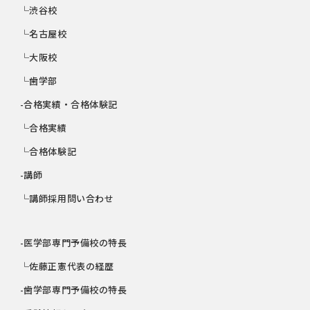
└渋谷校
└名古屋校
└大阪校
└歯学部
-合格実績・合格体験記
└合格実績
└合格体験記
-講師
└講師採用問い合わせ
-医学部専門予備校の特長
└佐藤正憲代表の経歴
-歯学部専門予備校の特長