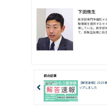
下田侑生
医学部専門予備校メ
験情報を提供するセ
博している。医学部
て、受験生指導に向
前の記事
【解答速報】202
ップしました