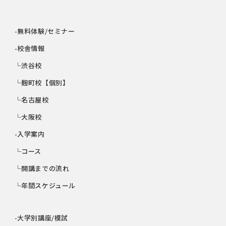
-無料体験/セミナー
-校舎情報
└渋谷校
└麹町校【個別】
└名古屋校
└大阪校
-入学案内
└コース
└開講までの流れ
└年間スケジュール
-大学別講座/模試