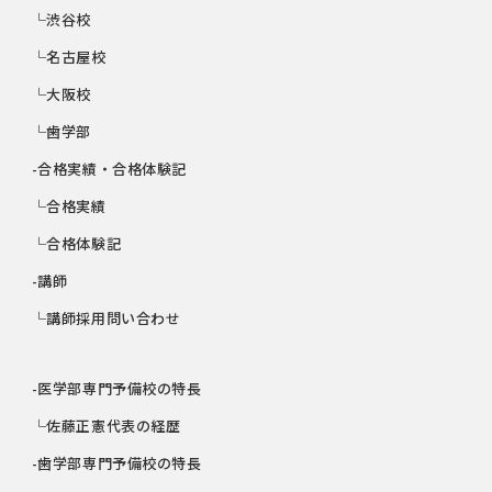
└渋谷校
└名古屋校
└大阪校
└歯学部
-合格実績・合格体験記
└合格実績
└合格体験記
-講師
└講師採用問い合わせ
-医学部専門予備校の特長
└佐藤正憲代表の経歴
-歯学部専門予備校の特長