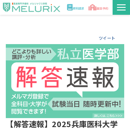
資料請求
面談予約
説明会/講座
ツイート
校舎情報
入学案内
合格実績・合格体験記
講師
医学部解答速報2026
【解答速報】2025兵庫医科大学