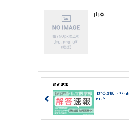
山本
前の記事
【解答速報】202
ました